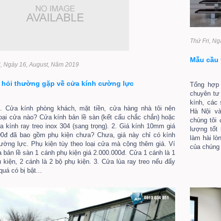
Thứ Fri, N
Mẫu cầu 
i, Ngày 16, August, Năm 2019
 hỏi thường gặp về cửa kính cường lực
Tổng hợp
chuyên tư 
kính, các
. Cửa kính phòng khách, mặt tiền, cửa hàng nhà tôi nên
Hà Nội và
oại cửa nào? Cửa kính bản lề sàn (kết cấu chắc chắn) hoặc
chúng tôi
a kính ray treo inox 304 (sang trọng). 2. Giá kính 10mm giá
lượng tốt
00đ đã bao gồm phụ kiện chưa? Chưa, giá này chỉ có kính
làm hài lò
ường lực. Phụ kiện tùy theo loại cửa mà cộng thêm giá. Ví
của chúng t
 bản lề sàn 1 cánh phụ kiện giá 2.000.000đ. Cửa 1 cánh là 1
 kiện, 2 cánh là 2 bộ phụ kiện. 3. Cửa lùa ray treo nếu đẩy
uá có bị bật...