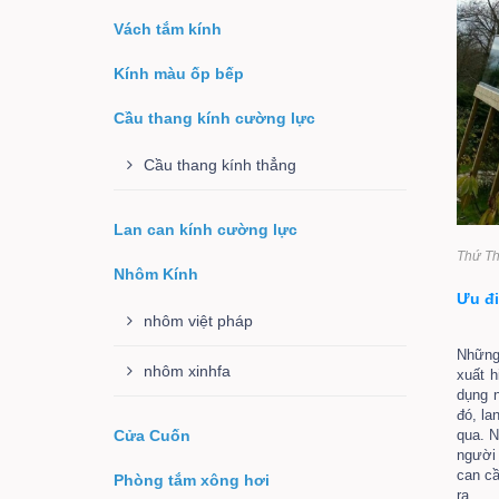
Vách tắm kính
Kính màu ốp bếp
Cầu thang kính cường lực
Cầu thang kính thẳng
Lan can kính cường lực
Thứ Th
Nhôm Kính
Ưu đi
nhôm việt pháp
Những
nhôm xinhfa
xuất 
dụng n
đó, la
Cửa Cuốn
qua. N
người 
can cầ
Phòng tắm xông hơi
ra...