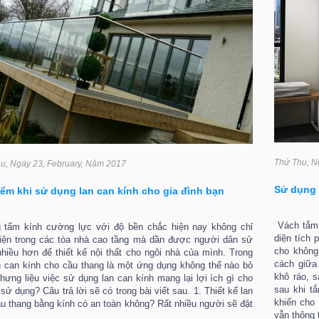
Thứ Thu, N
u, Ngày 23, February, Năm 2017
Sử dụng 
ểm khi sử dụng lan can kính cho gia đình bạn
Vách tắm 
 tấm kính cường lực với độ bền chắc hiện nay không chỉ
diện tích 
hiện trong các tòa nhà cao tầng mà dần được người dân sử
cho không
hiều hơn để thiết kế nội thất cho ngôi nhà của mình. Trong
cách giữa
n can kính cho cầu thang là một ứng dụng không thể nào bỏ
khô ráo, 
hưng liệu việc sử dụng lan can kính mang lại lợi ích gì cho
sau khi t
sử dụng? Câu trả lời sẽ có trong bài viết sau. 1. Thiết kế lan
khiến cho
u thang bằng kính có an toàn không? Rất nhiều người sẽ đặt
vẫn thông 