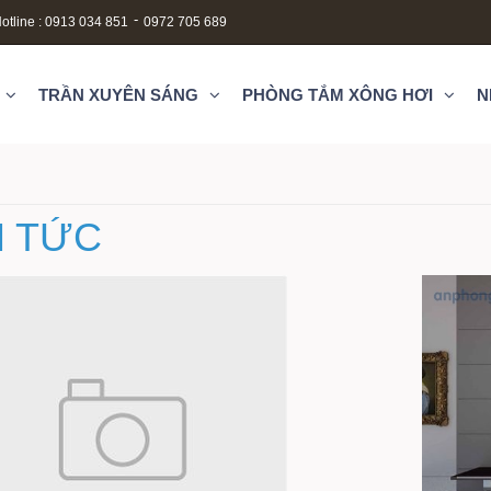
-
otline : 0913 034 851
0972 705 689
TRẦN XUYÊN SÁNG
PHÒNG TẮM XÔNG HƠI
N
N TỨC