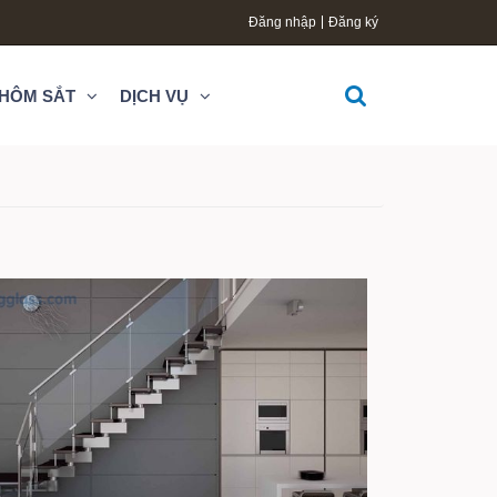
Đăng nhập
Đăng ký
HÔM SẮT
DỊCH VỤ