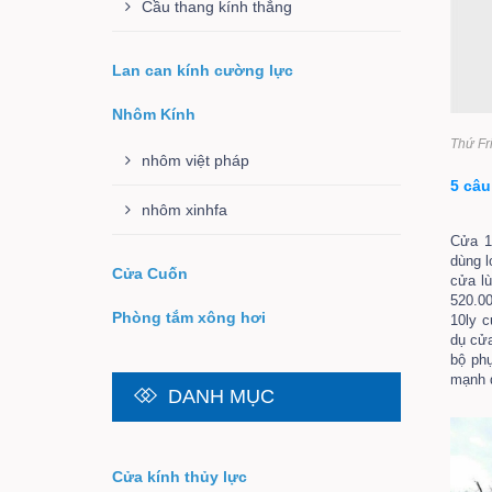
Cầu thang kính thẳng
Lan can kính cường lực
Nhôm Kính
Thứ Fr
nhôm việt pháp
5 câu
nhôm xinhfa
Cửa 1
dùng l
Cửa Cuốn
cửa lù
520.0
Phòng tắm xông hơi
10ly c
dụ cửa
bộ phụ
mạnh q
DANH MỤC
Cửa kính thủy lực