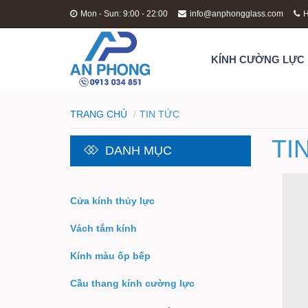
Mon - Sun: 9:00 - 22:00
info@anphongglass.com
H
KÍNH CƯỜNG LỰC
TRANG CHỦ
TIN TỨC
TI
DANH MỤC
Cửa kính thủy lực
Vách tắm kính
Kính màu ốp bếp
Cầu thang kính cường lực